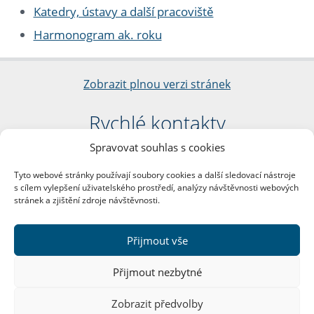
Katedry, ústavy a další pracoviště
Harmonogram ak. roku
Zobrazit plnou verzi stránek
Rychlé kontakty
Spravovat souhlas s cookies
Filozofická fakulta
Univerzita Karlova
Tyto webové stránky používají soubory cookies a další sledovací nástroje
nám. Jana Palacha 1/2
s cílem vylepšení uživatelského prostředí, analýzy návštěvnosti webových
116 38 Praha 1
stránek a zjištění zdroje návštěvnosti.
IČO: 00216208
DIČ: CZ00216208
Přijmout vše
Další kontakty
Přijmout nezbytné
Podatelna
Zobrazit předvolby