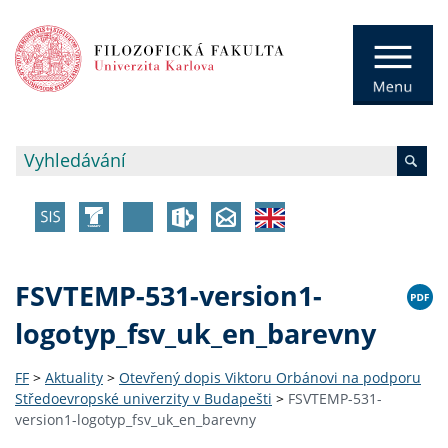
FSVTEMP-531-version1-
logotyp_fsv_uk_en_barevny
FF
>
Aktuality
>
Otevřený dopis Viktoru Orbánovi na podporu
Středoevropské univerzity v Budapešti
>
FSVTEMP-531-
version1-logotyp_fsv_uk_en_barevny