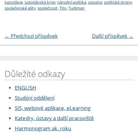
Jugoslávie
,
jugoslávská krize
,
národní politika
,
opozice
,
politické strany
,
společenské elity
,
společnost
,
Tito
,
Tudjman
←
Předchozí příspěvek
Další příspěvek
→
Důležité odkazy
ENGLISH
Studijní oddělení
SIS, webové aplikace, eLearning
Katedry, ústavy a další pracoviště
Harmonogram ak. roku