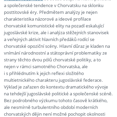
a společenské tendence v Chorvatsku na sklonku
posttitovské éry. Předmětem analýzy je nejen
charakteristika názorové a ideové profilace
chorvatské komunistické elity na pozadí eskalující
jugoslávské krize, ale i analýza stěžejních stanovisek
a veřejných aktivit hlavních předáků rodící se
chorvatské opoziční scény. Hlavní důraz je kladen na
vnímání národnostní a státoprávní problematiky ze
strany těchto dvou pólů chorvatské politiky, a to
nejen v rámci samotného Chorvatska, ale
i s přihlédnutím k jejich reflexi složitého
multietnického charakteru jugoslávské federace.
Výklad je zařazen do kontextu dramatického vývoje
na tehdejší jugoslávské politické a společenské scéně.
Bez podrobného výzkumu tohoto časově krátkého,
ale nesmírně turbulentního období moderních
chorvatských dějin není možné pochopit okolnosti