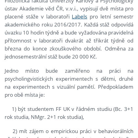
Filozofická fakulta Univerzity Karlovy a Psychologický
ústav Akademie věd ČR, v.v.i., vypisují dvě místa pro
placené stáže v laboratoři
Labels
pro letní semestr
akademického roku 2016/2017. Každá stáž odpovídá
úvazku 10 hodin týdně a bude vyžadována pravidelná
přítomnost v laboratoři dvakrát až třikrát týdně od
března do konce zkouškového období. Odměna za
jednosemestrální stáž bude 20 000 Kč.
Jedno místo bude zaměřeno na práci na
psycholingvistických experimentech s dětmi, druhé
na experimentech s vizuální pamětí. Předpokladem
pro obě místa je:
1) být studentem FF UK v řádném studiu (Bc. 3+1
rok studia, NMgr. 2+1 rok studia),
2) mít zájem o empirickou práci v behaviorálních