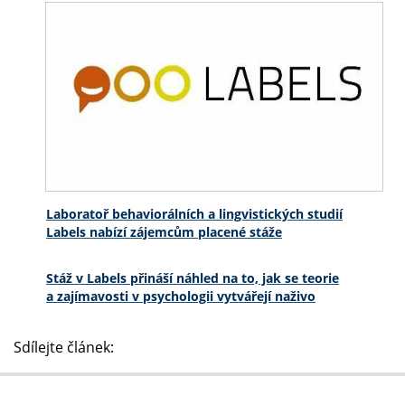
Laboratoř behaviorálních a lingvistických studií
Labels nabízí zájemcům placené stáže
Stáž v Labels přináší náhled na to, jak se teorie
a zajímavosti v psychologii vytvářejí naživo
Sdílejte článek: