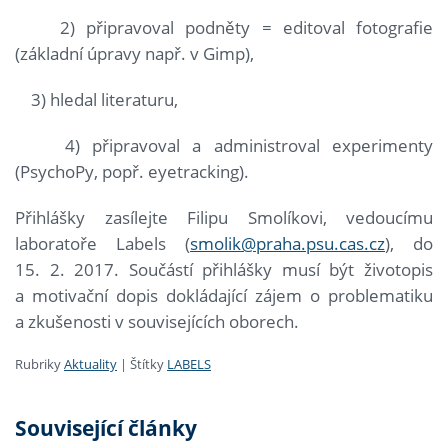
2) připravoval podněty = editoval fotografie
(základní úpravy např. v Gimp),
3) hledal literaturu,
4) připravoval a administroval experimenty
(PsychoPy, popř. eyetracking).
Přihlášky zasílejte Filipu Smolíkovi, vedoucímu
laboratoře Labels (
smolik@praha.psu.cas.cz
), do
15. 2. 2017. Součástí přihlášky musí být životopis
a motivační dopis dokládající zájem o problematiku
a zkušenosti v souvisejících oborech.
Rubriky
Aktuality
|
Štítky
LABELS
Související články