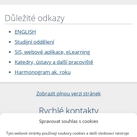
Důležité odkazy
ENGLISH
Studijní oddělení
SIS, webové aplikace, eLearning
Katedry, ústavy a další pracoviště
Harmonogram ak. roku
Zobrazit plnou verzi stránek
Rychlé kontakty
Spravovat souhlas s cookies
Filozofická fakulta
Univerzita Karlova
Tyto webové stránky používají soubory cookies a další sledovací nástroje
nám. Jana Palacha 1/2