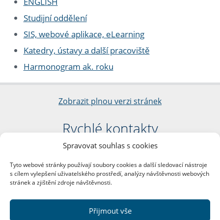
ENGLISH
Studijní oddělení
SIS, webové aplikace, eLearning
Katedry, ústavy a další pracoviště
Harmonogram ak. roku
Zobrazit plnou verzi stránek
Rychlé kontakty
Spravovat souhlas s cookies
Filozofická fakulta
Univerzita Karlova
Tyto webové stránky používají soubory cookies a další sledovací nástroje
nám. Jana Palacha 1/2
s cílem vylepšení uživatelského prostředí, analýzy návštěvnosti webových
116 38 Praha 1
stránek a zjištění zdroje návštěvnosti.
IČO: 00216208
DIČ: CZ00216208
Přijmout vše