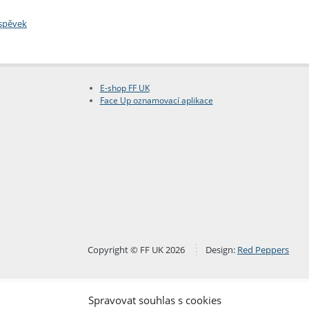
íspěvek
E-shop FF UK
Face Up oznamovací aplikace
Copyright © FF UK 2026
Design:
Red Peppers
Spravovat souhlas s cookies