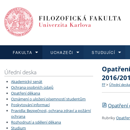
FAKULTA
UCHAZEČI
STUDUJÍCÍ
Opatření
FAKULTA
UCHAZEČI
STUDUJÍCÍ
VĚDA A VÝZKUM
ZAHRANIČÍ
Struktura a
Co studova
Bakalářsk
O vědě a 
Aktuální n
Úřední deska
2016/20
Akademický senát
Dozvědět se více
Podat přihlášku
Dozvědět se více
Dozvědět se více
Dozvědět se více
Strategie 
Učitelské 
Doktorské
Akademické
Vyjíždějící
FF
>
Úřední desk
Ochrana osobních údajů
Opatření děkana
Oznámení o uložení písemností studentům
Podpora a
Informace 
Rigorózní 
Granty a p
Přijíždějíc
Opatření 
Poskytování informací
Pravidla: Bezpečnost, ochrana zdraví a požární
Absolventi
Vyjíždějíc
ochrana
Rubriky
Opatřen
Rozhodnutí a sdělení děkana
Studium
Fakultní š