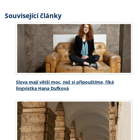
Související články
Slova mají větší moc, než si připouštíme, říká
lingvistka Hana Dufková