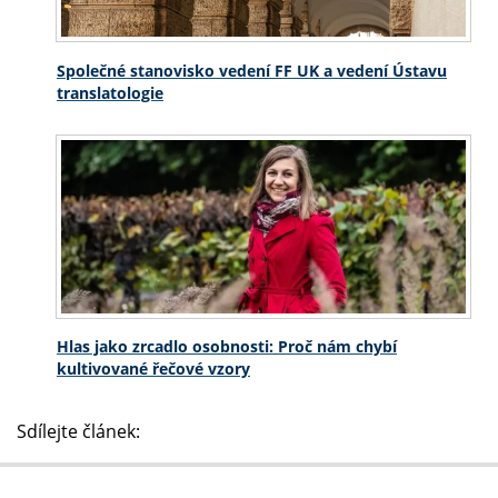
Společné stanovisko vedení FF UK a vedení Ústavu
translatologie
Hlas jako zrcadlo osobnosti: Proč nám chybí
kultivované řečové vzory
Sdílejte článek: