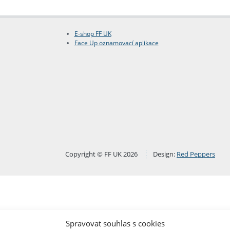
E-shop FF UK
Face Up oznamovací aplikace
Copyright © FF UK 2026
Design:
Red Peppers
Spravovat souhlas s cookies