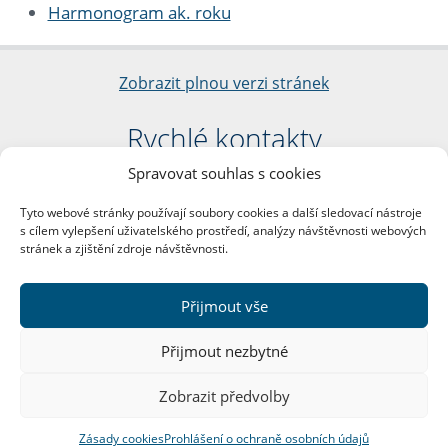
Harmonogram ak. roku
Zobrazit plnou verzi stránek
Rychlé kontakty
Spravovat souhlas s cookies
Filozofická fakulta
Univerzita Karlova
Tyto webové stránky používají soubory cookies a další sledovací nástroje
nám. Jana Palacha 1/2
s cílem vylepšení uživatelského prostředí, analýzy návštěvnosti webových
116 38 Praha 1
stránek a zjištění zdroje návštěvnosti.
IČO: 00216208
DIČ: CZ00216208
Přijmout vše
Další kontakty
Přijmout nezbytné
Podatelna
Zobrazit předvolby
Zásady cookies
Prohlášení o ochraně osobních údajů