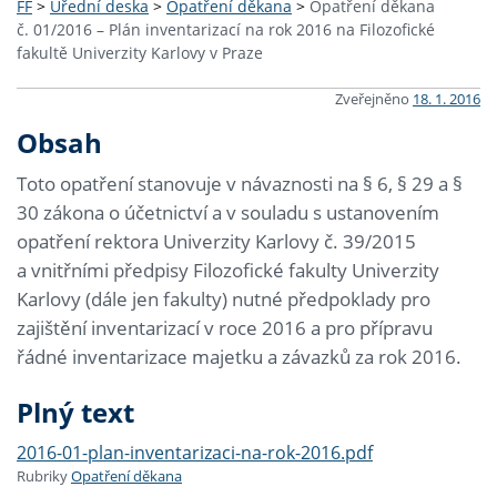
FF
>
Úřední deska
>
Opatření děkana
>
Opatření děkana
č. 01/2016 – Plán inventarizací na rok 2016 na Filozofické
fakultě Univerzity Karlovy v Praze
Zveřejněno
18. 1. 2016
Obsah
Toto opatření stanovuje v návaznosti na § 6, § 29 a §
30 zákona o účetnictví a v souladu s ustanovením
opatření rektora Univerzity Karlovy č. 39/2015
a vnitřními předpisy Filozofické fakulty Univerzity
Karlovy (dále jen fakulty) nutné předpoklady pro
zajištění inventarizací v roce 2016 a pro přípravu
řádné inventarizace majetku a závazků za rok 2016.
Plný text
2016-01-plan-inventarizaci-na-rok-2016.pdf
Rubriky
Opatření děkana