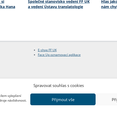
 si
Společné stanovisko vedení FF UK
Hlas jak
stka Hana
a vedení Ústavu translatologie
nám chyb
E-shop FF UK
Face Up oznamovací aplikace
Spravovat souhlas s cookies
cílem vylepšení
Přijmout vše
Př
droje návštěvnosti.
Copyright © FF UK 2026
Design:
Red Peppers