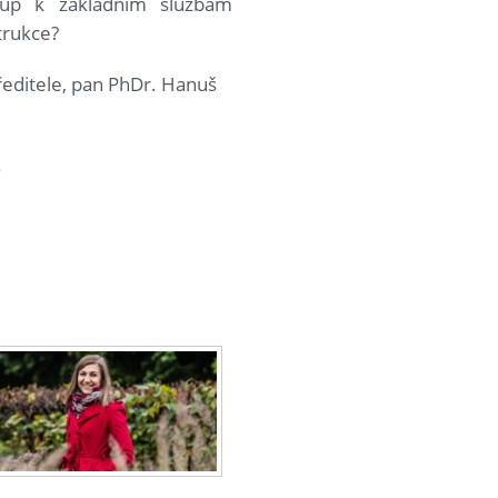
tup k základním službám
trukce?
ředitele, pan PhDr. Hanuš
.