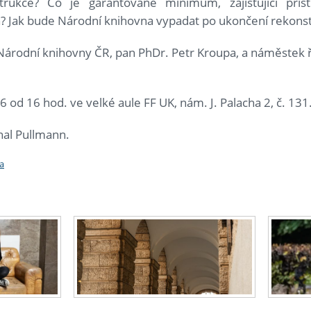
rukce? Co je garantované minimum, zajišťující přís
? Jak bude Národní knihovna vypadat po ukončení rekons
 Národní knihovny ČR, pan PhDr. Petr Kroupa, a náměstek 
16 od 16 hod. ve velké aule FF UK, nám. J. Palacha 2, č. 131
hal Pullmann.
a