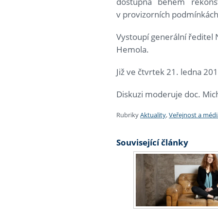
dostupná během rekonst
v provizorních podmínkách
Vystoupí generální ředitel
Hemola.
Již ve čtvrtek 21. ledna 20
Diskuzi moderuje doc. Mic
Rubriky
Aktuality
,
Veřejnost a médi
Související články