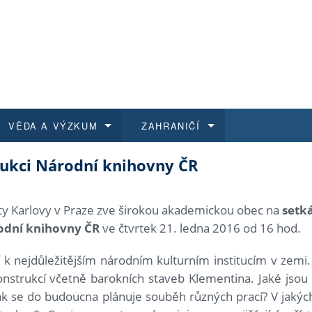
VĚDA A VÝZKUM
ZAHRANIČÍ
rukci Národní knihovny ČR
 historie
t a jak se přihlásit
é a magisterské studium
výzkumu na FF UK
abídky a výběrová řízení
Pro m
Kurzy
Kurzy
Trans
Přijíž
a další dokumenty
studijní programy
 studium
 kvalifikace
 studenti
Kniho
Progr
Studu
Vědec
Mimof
zity Karlovy v Praze zve širokou akademickou obec na
setká
odní knihovny ČR
ve čtvrtek 21. ledna 2016 od 16 hod.
 benefity pro zaměstnance
k průběhu přijímacího řízení
řízení
rojekty
í studenti
E-sho
Univer
Podpor
Publi
East 
 k nejdůležitějším národním kulturním institucím v zemi
 fakulty
í zaměstnanci
Výběr
nstrukcí včetně barokních staveb Klementina. Jaké jsou
 jak se do budoucna plánuje souběh různých prací? V jak
koly FF UK
Vydav