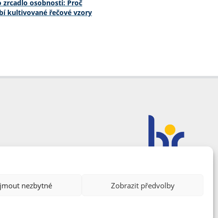
o zrcadlo osobnosti: Proč
í kultivované řečové vzory
ijmout nezbytné
Zobrazit předvolby