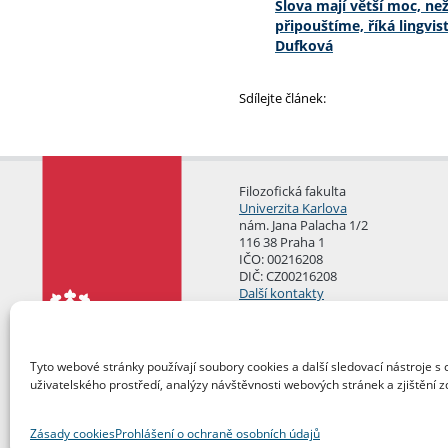
Slova mají větší moc, než
připouštíme, říká lingvi
Dufková
Sdílejte článek:
Filozofická fakulta
Univerzita Karlova
nám. Jana Palacha 1/2
116 38 Praha 1
IČO: 00216208
DIČ: CZ00216208
Další kontakty
Podatelna
Tyto webové stránky používají soubory cookies a další sledovací nástroje s 
uživatelského prostředí, analýzy návštěvnosti webových stránek a zjištění z
Zásady cookies
Prohlášení o ochraně osobních údajů