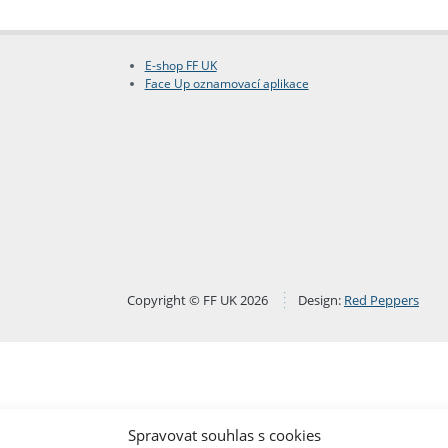
E-shop FF UK
Face Up oznamovací aplikace
Copyright © FF UK 2026
Design:
Red Peppers
Spravovat souhlas s cookies