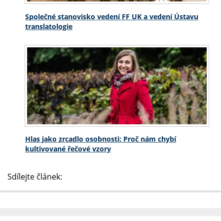
Společné stanovisko vedení FF UK a vedení Ústavu
translatologie
Hlas jako zrcadlo osobnosti: Proč nám chybí
kultivované řečové vzory
Sdílejte článek: