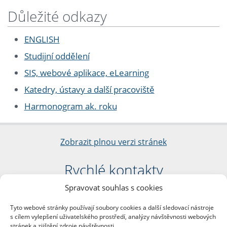
Důležité odkazy
ENGLISH
Studijní oddělení
SIS, webové aplikace, eLearning
Katedry, ústavy a další pracoviště
Harmonogram ak. roku
Zobrazit plnou verzi stránek
Rychlé kontakty
Spravovat souhlas s cookies
Filozofická fakulta
Univerzita Karlova
Tyto webové stránky používají soubory cookies a další sledovací nástroje
nám. Jana Palacha 1/2
s cílem vylepšení uživatelského prostředí, analýzy návštěvnosti webových
116 38 Praha 1
stránek a zjištění zdroje návštěvnosti.