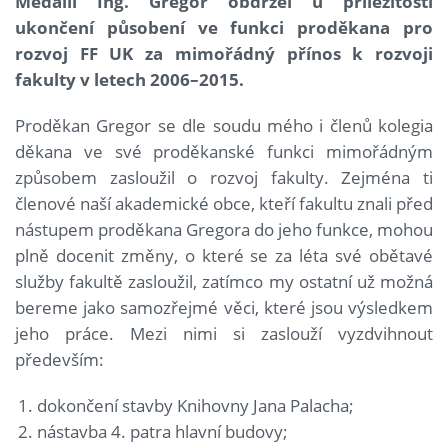
Medaili Ing. Gregor obdržel u příležitosti
ukončení působení ve funkci proděkana pro
rozvoj FF UK za mimořádný přínos k rozvoji
fakulty v letech 2006
–2015.
Proděkan Gregor se dle soudu mého i členů kolegia
děkana ve své proděkanské funkci mimořádným
způsobem zasloužil o rozvoj fakulty. Zejména ti
členové naší akademické obce, kteří fakultu znali před
nástupem proděkana Gregora do jeho funkce, mohou
plně docenit změny, o které se za léta své obětavé
služby fakultě zasloužil, zatímco my ostatní už možná
bereme jako samozřejmé věci, které jsou výsledkem
jeho práce. Mezi nimi si zaslouží vyzdvihnout
především:
dokončení stavby Knihovny Jana Palacha;
nástavba 4. patra hlavní budovy;