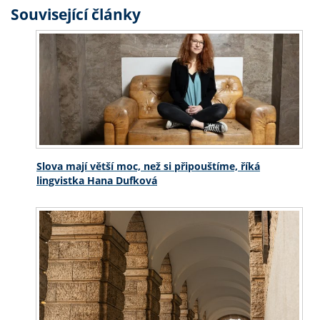
Související články
Slova mají větší moc, než si připouštíme, říká
lingvistka Hana Dufková