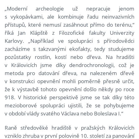
„Moderní archeologie už nepracuje jenom
s vykopávkami, ale kombinuje řadu neinvazivních
přístupů, které nemusí zasáhnout přímo do terénu,“
říká Jan Klápště z Filozofické fakulty Univerzity
Karlovy. „Například ve spolupráci s přírodovědci
zacházíme s takzvanými ekofakty, tedy studujeme
pozůstatky rostlin, kostí nebo dřeva. Na hradišti
v Královicích jsme díky dendrochronologii, což je
metoda pro datování dřeva, na nalezeném dřevě
v konstrukci opevnění mohli poměrně přesně určit,
že k výstavbě tohoto opevnění došlo někdy po roce
918. V historické perspektivě jsme se tak díky této
mezioborové spolupráci ujistili, že se pohybujeme
v období vlády svatého Václava nebo Boleslava I.“
Raně středověké hradiště v pražských Královicích
vzniklo zhruba v první polovině 10. století za panování