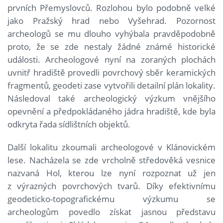
prvních Přemyslovců. Rozlohou bylo podobně velké
jako Pražský hrad nebo Vyšehrad. Pozornost
archeologů se mu dlouho vyhýbala pravděpodobně
proto, že se zde nestaly žádné známé historické
události. Archeologové nyní na zoraných plochách
uvnitř hradiště provedli povrchový sběr keramických
fragmentů, geodeti zase vytvořili detailní plán lokality.
Následoval také archeologický výzkum vnějšího
opevnění a předpokládaného jádra hradiště, kde byla
odkryta řada sídlištních objektů.
Další lokalitu zkoumali archeologové v Klánovickém
lese. Nacházela se zde vrcholně středověká vesnice
nazvaná Hol, kterou lze nyní rozpoznat už jen
z výrazných povrchových tvarů. Díky efektivnímu
geodeticko-topografickému výzkumu se
archeologům povedlo získat jasnou představu