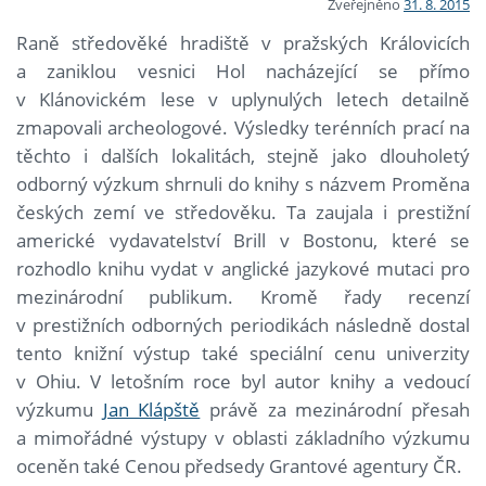
Zveřejněno
31. 8. 2015
Raně středověké hradiště v pražských Královicích
a zaniklou vesnici Hol nacházející se přímo
v Klánovickém lese v uplynulých letech detailně
zmapovali archeologové. Výsledky terénních prací na
těchto i dalších lokalitách, stejně jako dlouholetý
odborný výzkum shrnuli do knihy s názvem Proměna
českých zemí ve středověku. Ta zaujala i prestižní
americké vydavatelství Brill v Bostonu, které se
rozhodlo knihu vydat v anglické jazykové mutaci pro
mezinárodní publikum. Kromě řady recenzí
v prestižních odborných periodikách následně dostal
tento knižní výstup také speciální cenu univerzity
v Ohiu. V letošním roce byl autor knihy a vedoucí
výzkumu
Jan Klápště
právě za mezinárodní přesah
a mimořádné výstupy v oblasti základního výzkumu
oceněn také Cenou předsedy Grantové agentury ČR.