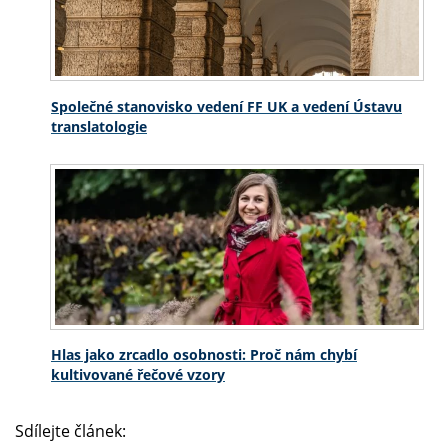
Společné stanovisko vedení FF UK a vedení Ústavu
translatologie
Hlas jako zrcadlo osobnosti: Proč nám chybí
kultivované řečové vzory
Sdílejte článek: