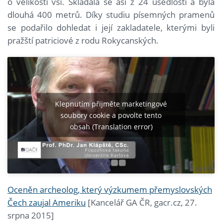
o velikosti vsi. Skládala se asi z 24 usedlostí a byla
dlouhá 400 metrů. Díky studiu písemných pramenů
se podařilo dohledat i její zakladatele, kterými byli
pražští patriciové z rodu Rokycanských.
Klepnutím přijměte marketingové
soubory cookie a povolte tento
obsah (Translation error)
Oceněn archeolog, který výzkumem přemyslovských
Čech zaujal Ameriku
[Kancelář GA ČR, gacr.cz, 27.
srpna 2015]