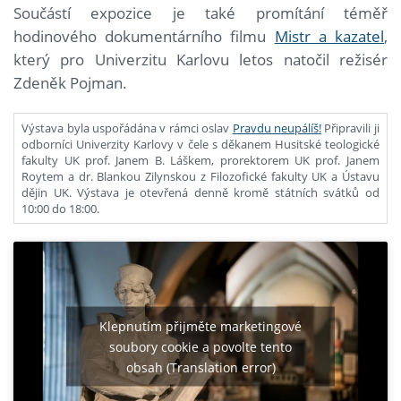
Součástí expozice je také promítání téměř
hodinového dokumentárního filmu
Mistr a kazatel
,
který pro Univerzitu Karlovu letos natočil režisér
Zdeněk Pojman.
Výstava byla uspořádána v rámci oslav
Pravdu neupálíš!
Připravili ji
odborníci Univerzity Karlovy v čele s děkanem Husitské teologické
fakulty UK prof. Janem B. Láškem, prorektorem UK prof. Janem
Roytem a dr. Blankou Zilynskou z Filozofické fakulty UK a Ústavu
dějin UK. Výstava je otevřená denně kromě státních svátků od
10:00 do 18:00.
Klepnutím přijměte marketingové
soubory cookie a povolte tento
obsah (Translation error)