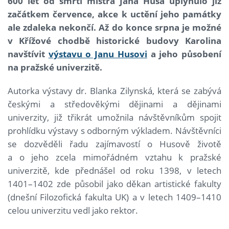
600 let od smrti mistra Jana Husa uplynulo již
začátkem července, akce k uctění jeho památky
ale zdaleka nekončí. Až do konce srpna je možné
v Křížové chodbě historické budovy Karolina
navštívit
výstavu o Janu Husovi
a jeho působení
na pražské univerzitě.
Autorka výstavy dr. Blanka Zilynská, která se zabývá
českými a středověkými dějinami a dějinami
univerzity, již třikrát umožnila návštěvníkům spojit
prohlídku výstavy s odborným výkladem. Návštěvníci
se dozvěděli řadu zajímavostí o Husově životě
a o jeho zcela mimořádném vztahu k pražské
univerzitě, kde přednášel od roku 1398, v letech
1401–1402 zde působil jako děkan artistické fakulty
(dnešní Filozofická fakulta UK) a v letech 1409–1410
celou univerzitu vedl jako rektor.