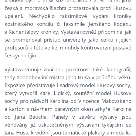
k vidění byl i přetisk stížného listu z 2. 9. 1415, jímž
česká a moravská šlechta protestovala proti Husovu
upálení. Nechybělo faksimilové vydání kroniky
kostnického koncilu či faksimile Jenského kodexu
a Richentalovy kroniky. Výstava rovněž připomíná, jak
se proměňoval přístup univerzity jako celku i jejích
profesorů k této velké, mnohdy kontroverzní postavě
českých dějin.
Výstava věnuje značnou pozornost také ikonografii,
tedy zpodobování mistra Jana Husa v průběhu věků.
Expozice představuje i sádrový model Husovy sochy,
který vytvořil Karel Lidický, soutěžní model Husovy
sochy pro nádvoří Karolina od Vincence Makovského
a karton s návrhem barevných oken arkýře Karolina
od Jana Baucha. Panely v závěru výstavy jsou
věnovány již uskutečněným výstavám týkajícím se
Jana Husa, k vidění jsou tematické plakety a medaile.