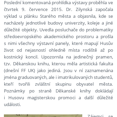
Poslední komentovaná prohlídka výstavy proběhla ve
čtvrtek 9. července 2015. Dr. Zilynská započala
výklad u plánku Starého města a objasnila, kde se
nacházely jednotlivé budovy univerzity, koleje a jiné
důležité objekty. Uvedla posluchače do problematiky
středoevropského akademického prostoru a prošla
s nimi všechny výstavní panely, které mapují Husův
život od nejasností ohledně místa rodiště až po
kostnický koncil. Upozornila na jedinečný pramen,
tzv. Děkanskou knihu, kterou měla artistická fakulta
(dnešní FF UK) jako jediná. Jsou v ní zaznamenána
jména graduovaných, ale i imatrikulovaných studentů,
kteří tvořili zvláštní skupinu obyvatel města.
Poznámky po straně Děkanské knihy dokládají
i Husovu magisterskou promoci a další důležité
události.
Zájemci se