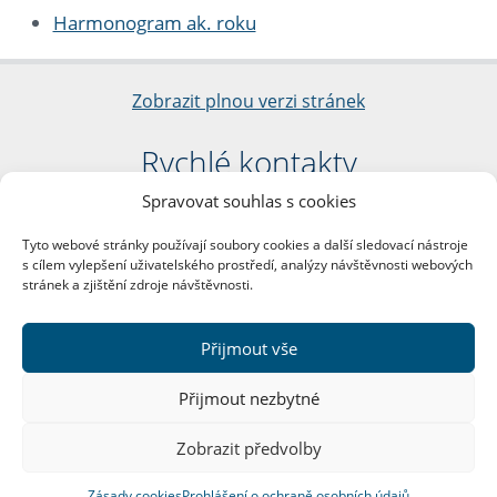
Harmonogram ak. roku
Zobrazit plnou verzi stránek
Rychlé kontakty
Spravovat souhlas s cookies
Filozofická fakulta
Univerzita Karlova
Tyto webové stránky používají soubory cookies a další sledovací nástroje
nám. Jana Palacha 1/2
s cílem vylepšení uživatelského prostředí, analýzy návštěvnosti webových
116 38 Praha 1
stránek a zjištění zdroje návštěvnosti.
IČO: 00216208
DIČ: CZ00216208
Přijmout vše
Další kontakty
Přijmout nezbytné
Podatelna
Zobrazit předvolby
Zásady cookies
Prohlášení o ochraně osobních údajů