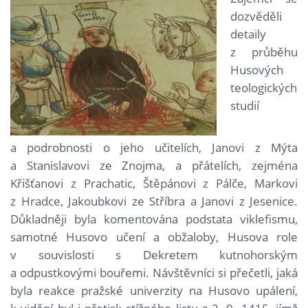
dozvěděli
detaily
z průběhu
Husových
teologických
studií
a podrobnosti o jeho učitelích, Janovi z Mýta
a Stanislavovi ze Znojma, a přátelích, zejména
Křišťanovi z Prachatic, Štěpánovi z Pálče, Markovi
z Hradce, Jakoubkovi ze Stříbra a Janovi z Jesenice.
Důkladněji byla komentována podstata viklefismu,
samotné Husovo učení a obžaloby, Husova role
v souvislosti s Dekretem kutnohorským
a odpustkovými bouřemi. Návštěvníci si přečetli, jaká
byla reakce pražské univerzity na Husovo upálení,