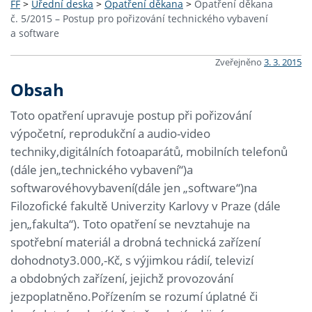
FF
>
Úřední deska
>
Opatření děkana
>
Opatření děkana
č. 5/2015 – Postup pro pořizování technického vybavení
a software
Zveřejněno
3. 3. 2015
Obsah
Toto opatření upravuje postup při pořizování
výpočetní, reprodukční a audio-video
techniky,digitálních fotoaparátů, mobilních telefonů
(dále jen„technického vybavení“)a
softwarovéhovybavení(dále jen „software“)na
Filozofické fakultě Univerzity Karlovy v Praze (dále
jen„fakulta“). Toto opatření se nevztahuje na
spotřební materiál a drobná technická zařízení
dohodnoty3.000,-Kč, s výjimkou rádií, televizí
a obdobných zařízení, jejichž provozování
jezpoplatněno.Pořízením se rozumí úplatné či