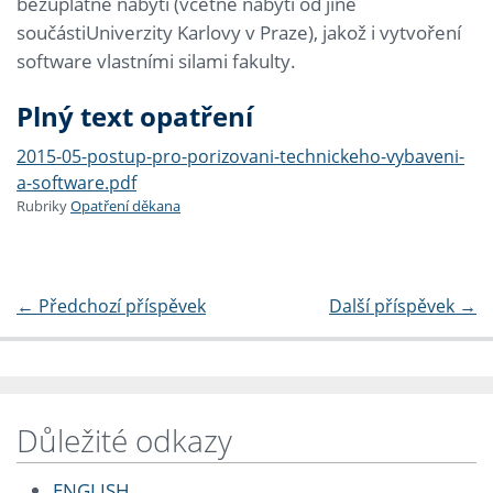
bezúplatné nabytí (včetně nabytí od jiné
součástiUniverzity Karlovy v Praze), jakož i vytvoření
software vlastními silami fakulty.
Plný text opatření
2015-05-postup-pro-porizovani-technickeho-vybaveni-
a-software.pdf
Rubriky
Opatření děkana
←
Předchozí příspěvek
Další příspěvek
→
Důležité odkazy
ENGLISH