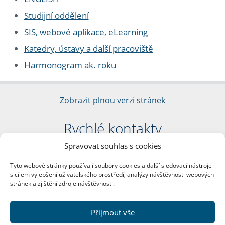
Studijní oddělení
SIS, webové aplikace, eLearning
Katedry, ústavy a další pracoviště
Harmonogram ak. roku
Zobrazit plnou verzi stránek
Rychlé kontakty
Spravovat souhlas s cookies
Filozofická fakulta
Univerzita Karlova
Tyto webové stránky používají soubory cookies a další sledovací nástroje
nám. Jana Palacha 1/2
s cílem vylepšení uživatelského prostředí, analýzy návštěvnosti webových
116 38 Praha 1
stránek a zjištění zdroje návštěvnosti.
IČO: 00216208
DIČ: CZ00216208
Přijmout vše