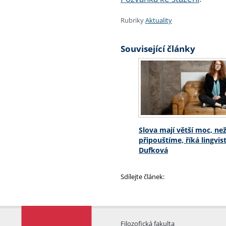
Rubriky
Aktuality
Související články
Slova mají větší moc, než
připouštíme, říká lingvi
Dufková
Sdílejte článek:
Filozofická fakulta