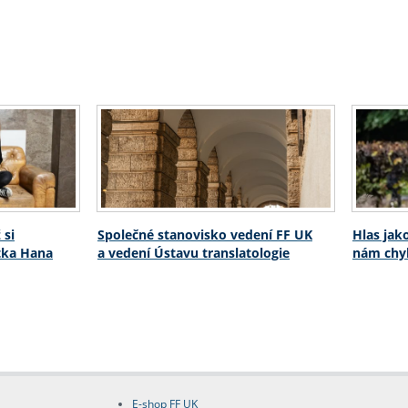
 si
Společné stanovisko vedení FF UK
Hlas jak
stka Hana
a vedení Ústavu translatologie
nám chyb
E-shop FF UK