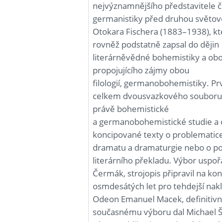
nejvýznamnějšího představitele 
germanistiky před druhou světov
Otokara Fischera (1883–1938), kt
rovněž podstatně zapsal do dějin
literárněvědné bohemistiky a ob
propojujícího zájmy obou
filologií, germanobohemistiky. Prv
celkem dvousvazkového souboru 
právě bohemistické
a germanobohemistické studie a
koncipované texty o problematice
dramatu a dramaturgie nebo o p
literárního překladu. Výbor uspoř
Čermák, strojopis připravil na kon
osmdesátých let pro tehdejší nakl
Odeon Emanuel Macek, definitiv
současnému výboru dal Michael Šp