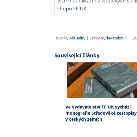
Více o publikaci na webových str
shopu FF UK
.
Rubriky
Aktuality
|
Štítky
Vydavatelství FF UK
Související články
Ve Vydavatelství FF UK vychází
monografie Středověké cestopisy
v českých zemích