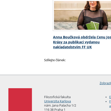
Anna Boučková obdržela Cenu Jo
Krásy za publikaci vydanou
nakladatelstvím FF UK
Sdílejte článek:
Zobrazi
Filozofická fakulta
E
Univerzita Karlova
F
nám. Jana Palacha 1/2
a
116 38 Praha 1