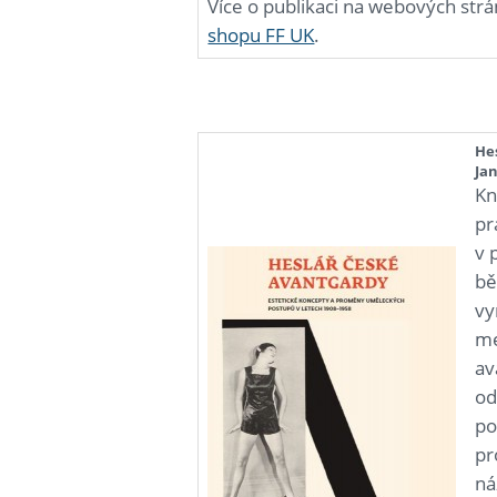
Více o publikaci na webových str
shopu FF UK
.
Hes
Jan
Kn
pr
v 
bě
vy
me
av
od
po
pr
ná