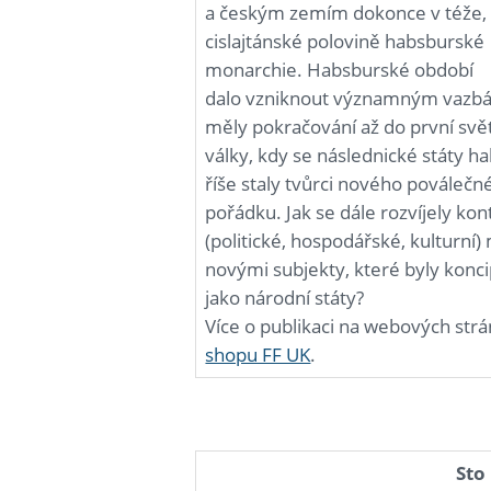
a českým zemím dokonce v téže,
cislajtánské polovině habsburské
monarchie. Habsburské období
dalo vzniknout významným vazbá
měly pokračování až do první svě
války, kdy se následnické státy h
říše staly tvůrci nového poválečn
pořádku. Jak se dále rozvíjely kon
(politické, hospodářské, kulturní)
novými subjekty, které byly konc
jako národní státy?
Více o publikaci na webových str
shopu FF UK
.
Sto