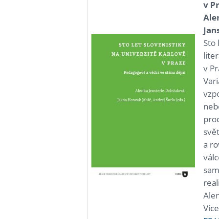
v P
Ale
Jan
Sto 
lite
v Pr
Var
vzp
neb
proc
svě
a r
válc
sam
real
Ale
Víc