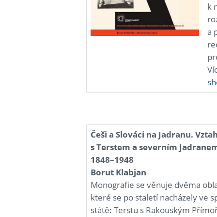
k 
ro
a 
re
pr
Ví
sh
Češi a Slováci na Jadranu. Vzta
s Terstem a severním Jadranem
1848–1948
Borut Klabjan
Monografie se věnuje dvěma obl
které se po staletí nacházely ve
státě: Terstu s Rakouským Přímo