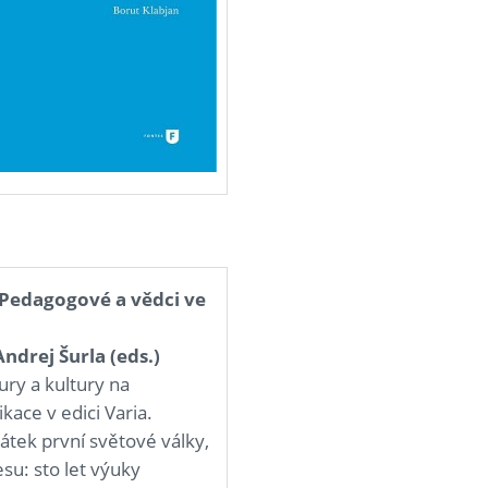
. Pedagogové a vědci ve
ndrej Šurla (eds.)
tury a kultury na
kace v edici Varia.
tek první světové války,
su: sto let výuky