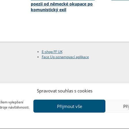
poezii od německé okupace po
komunistický exil
E-shop FF UK
Face Up oznamovací aplikace
Spravovat souhlas s cookies
cílem vylepšení
Přijmout vše
Př
droje návštěvnosti.
Copyright © FF UK 2026
Design:
Red Peppers