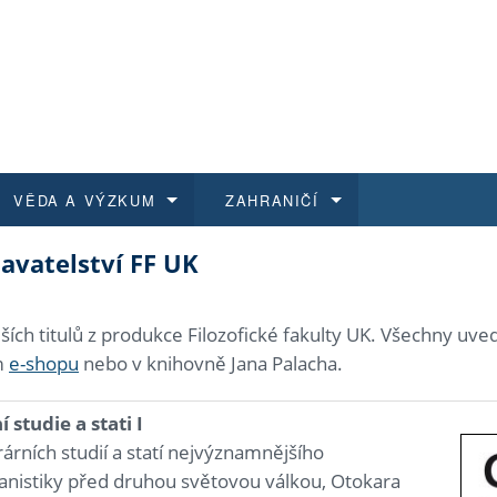
VĚDA A VÝZKUM
ZAHRANIČÍ
avatelství FF UK
 historie
t a jak se přihlásit
é a magisterské studium
výzkumu na FF UK
abídky a výběrová řízení
Pro m
Kurzy
Kurzy
Trans
Přijíž
a další dokumenty
studijní programy
 studium
 kvalifikace
 studenti
Kniho
Progr
Studu
Vědec
Mimof
ších titulů z produkce Filozofické fakulty UK. Všechny uve
m
e-shopu
nebo v knihovně Jana Palacha.
 benefity pro zaměstnance
k průběhu přijímaček
řízení
rojekty
í studenti
E-sho
Univer
Podpor
Publi
East 
 studie a stati I
 fakulty
í zaměstnanci
Výběr
rárních studií a statí nejvýznamnějšího
anistiky před druhou světovou válkou, Otokara
koly FF UK
Vydav