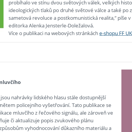
probíhalo ve stínu dvou světových válek, velkých his
ideologických tlaků po druhé světové válce a také po 
sametová revoluce a postkomunistická realita,“ píše
editorka Alenka Jensterle-Doležalová.
Více o publikaci na webových stránkách
e-shopu FF U
 mluvčího
sou nahrávky lidského hlasu stále dostupnější
mětem policejního vyšetřování. Tato publikace se
ikace mluvčího z řečového signálu, ale zároveň ve
uje či aktualizuje popis zvukového plánu
 i způsobům vyhodnocování důkazního materiálu a