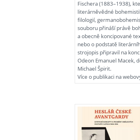
Fischera (1883–1938), kte
literárněvědné bohemisti
filologií, germanobohemi
souboru přináší právě bo
a obecně koncipované tex
nebo o podstatě literární
strojopis připravil na kon
Odeon Emanuel Macek, de
Michael Špirit.
Více o publikaci na webo