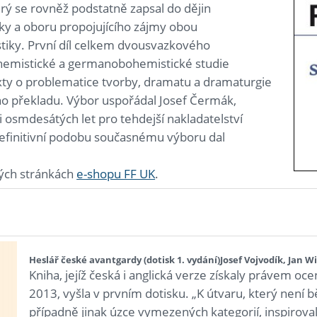
rý se rovněž podstatně zapsal do dějin
ky a oboru propojujícího zájmy obou
stiky. První díl celkem dvousvazkového
hemistické a germanobohemistické studie
ty o problematice tvorby, dramatu a dramaturgie
ho překladu. Výbor uspořádal Josef Čermák,
ci osmdesátých let pro tehdejší nakladatelství
finitivní podobu současnému výboru dal
vých stránkách
e-shopu FF UK
.
Heslář české avantgardy (dotisk 1. vydání)
Josef Vojvodík, Jan Wi
Kniha, jejíž česká i anglická verze získaly právem oc
2013, vyšla v prvním dotisku. „K útvaru, který není
případně jinak úzce vymezených kategorií, inspirov