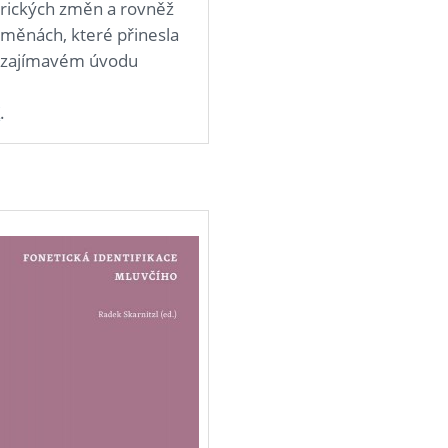
torických změn a rovněž
změnách, které přinesla
 v zajímavém úvodu
K
.