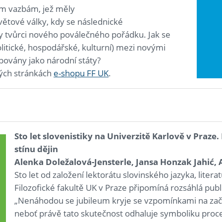
m vazbám, jež měly
větové války, kdy se následnické
ly tvůrci nového poválečného pořádku. Jak se
olitické, hospodářské, kulturní) mezi novými
ipovány jako národní státy?
vých stránkách
e-shopu FF UK
.
Sto let slovenistiky na Univerzitě Karlově v Praze
stínu dějin
Alenka Doležalová-Jensterle, Jansa Honzak Jahić, A
Sto let od založení lektorátu slovinského jazyka, litera
Filozofické fakultě UK v Praze připomíná rozsáhlá publi
„Nenáhodou se jubileum kryje se vzpomínkami na začá
neboť právě tato skutečnost odhaluje symboliku proce