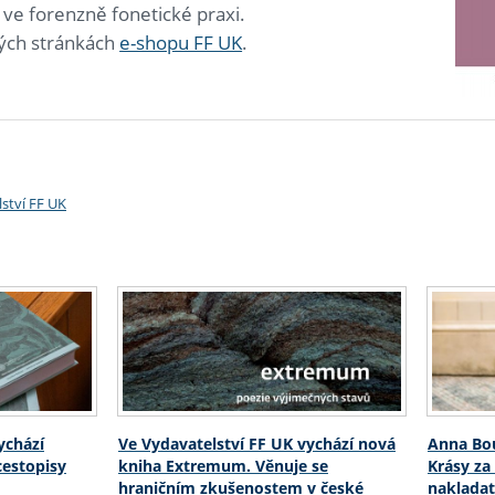
 ve forenzně fonetické praxi.
vých stránkách
e-shopu FF UK
.
ství FF UK
ychází
Ve Vydavatelství FF UK vychází nová
Anna Bou
estopisy
kniha Extremum. Věnuje se
Krásy za
hraničním zkušenostem v české
nakladat