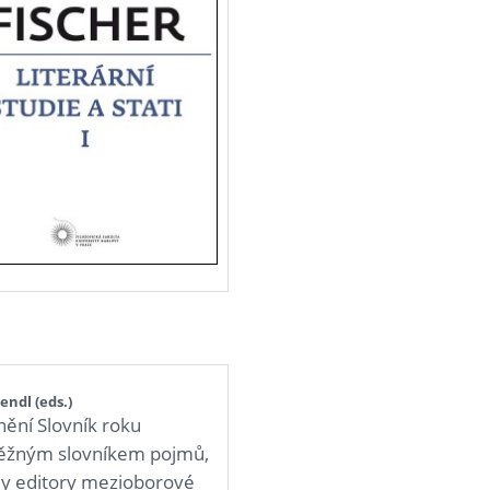
endl (eds.)
enění Slovník roku
 běžným slovníkem pojmů,
aly editory mezioborové