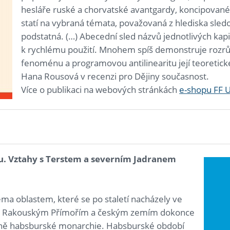
hesláře ruské a chorvatské avantgardy, koncipovan
statí na vybraná témata, považovaná z hlediska sle
podstatná. (…) Abecední sled názvů jednotlivých kapi
k rychlému použití. Mnohem spíš demonstruje rozrů
fenoménu a programovou antilinearitu její teoretické
Hana Rousová v recenzi pro Dějiny současnost.
Více o publikaci na webových stránkách
e-shopu FF 
nu. Vztahy s Terstem a severním Jadranem
ma oblastem, které se po staletí nacházely ve
 s Rakouským Přímořím a českým zemím dokonce
ovině habsburské monarchie. Habsburské období