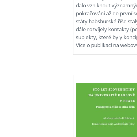
dalo vzniknout významný
pokračování až do první s
státy habsburské říše sta
dále rozvíjely kontakty (p
subjekty, které byly konc
Více o publikaci na webo