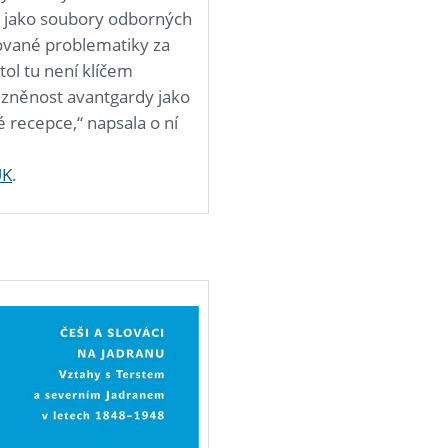
é jako soubory odborných
dované problematiky za
tol tu není klíčem
zněnost avantgardy jako
 recepce,“ napsala o ní
UK
.