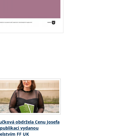
čková obdržela Cenu Josefa
 publikaci vydanou
elstvím FF UK