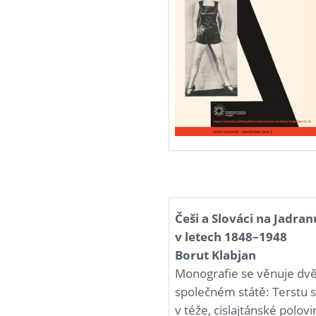
Češi a Slováci na Jadra
v letech 1848–1948
Borut Klabjan
Monografie se věnuje dvě
společném státě: Terstu
v téže, cislajtánské pol