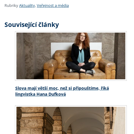
Rubriky
Aktuality
,
Veřejnost a média
Související články
Slova mají větší moc, než si připouštíme, říká
lingvistka Hana Dufková