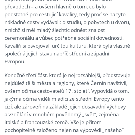
převodech – a ovšem hlavně o tom, co bylo
podstatné pro cestující kavalíry, tedy proč se na tyto
nákladné cesty vydávali; o studiu, o pobytech u dvorů,
z nichž si měl mladý šlechtic odnést znalost
ceremoniálu a vůbec potřebné sociální dovednosti.
Kavalíři si osvojovali určitou kulturu, která byla vlastně
společná jejich stavu napříč střední a západní
Evropou.
Konečně třetí část, která je nejrozsáhlejší, představuje
nejdůležitější města a regiony, které Černín navštívil,
ovšem očima cestovatelů 17. století. Vypovídá o tom,
jakýma očima viděli mladíci ze střední Evropy tento
cizí, ale zároveň na základě jejich dosavadní výchovy
a vzdělání v mnohém povědomý „svět“, zejména
italské a francouzské země. Vše je přitom
pochopitelně založeno nejen na výpovědi „našeho“