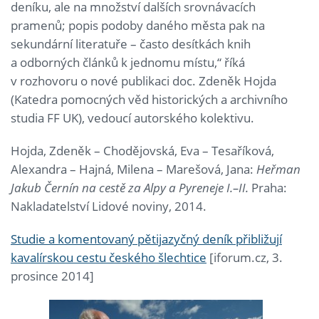
deníku, ale na množství dalších srovnávacích
pramenů; popis podoby daného města pak na
sekundární literatuře – často desítkách knih
a odborných článků k jednomu místu,“ říká
v rozhovoru o nové publikaci doc. Zdeněk Hojda
(Katedra pomocných věd historických a archivního
studia FF UK), vedoucí autorského kolektivu.
Hojda, Zdeněk – Chodějovská, Eva – Tesaříková,
Alexandra – Hajná, Milena – Marešová, Jana:
Heřman
Jakub Černín na cestě za Alpy a Pyreneje I.–II.
Praha:
Nakladatelství Lidové noviny, 2014.
Studie a komentovaný pětijazyčný deník přibližují
kavalírskou cestu českého šlechtice
[iforum.cz, 3.
prosince 2014]