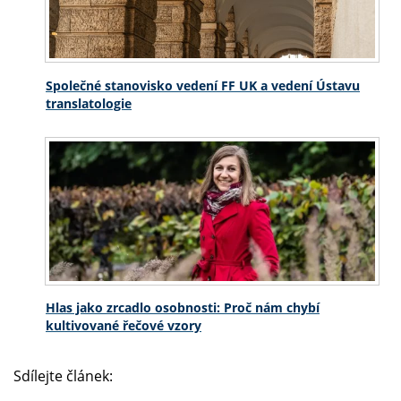
Společné stanovisko vedení FF UK a vedení Ústavu
translatologie
Hlas jako zrcadlo osobnosti: Proč nám chybí
kultivované řečové vzory
Sdílejte článek: