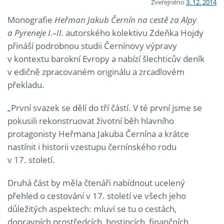
Zveřejněno
3. 12. 2014
Monografie
Heřman Jakub Černín na cestě za Alpy
a Pyreneje I.–II.
autorského kolektivu Zdeňka Hojdy
přináší podrobnou studii Černínovy výpravy
v kontextu barokní Evropy a nabízí šlechticův deník
v edičně zpracovaném originálu a zrcadlovém
překladu.
„První svazek se dělí do tří částí. V té první jsme se
pokusili rekonstruovat životní běh hlavního
protagonisty Heřmana Jakuba Černína a krátce
nastínit i historii vzestupu černínského rodu
v 17. století.
Druhá část by měla čtenáři nabídnout ucelený
přehled o cestování v 17. století ve všech jeho
důležitých aspektech: mluví se tu o cestách,
dopravních prostředcích, hostincích, finančních