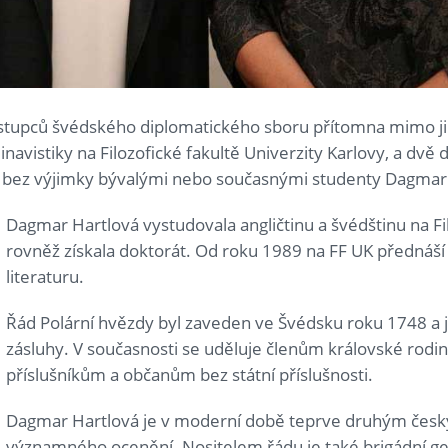
ástupců švédského diplomatického sboru přítomna mimo j
navistiky na Filozofické fakultě Univerzity Karlovy, a dvě 
ěř bez výjimky bývalými nebo současnými studenty Dagmar
Dagmar Hartlová vystudovala angličtinu a švédštinu na Fi
rovněž získala doktorát. Od roku 1989 na FF UK přednáš
literaturu.
Řád Polární hvězdy byl zaveden ve Švédsku roku 1748 a j
zásluhy. V současnosti se uděluje členům královské rodin
příslušníkům a občanům bez státní příslušnosti.
Dagmar Hartlová je v moderní době teprve druhým česk
významného ocenění. Nositelem řádu je také brigádní gen