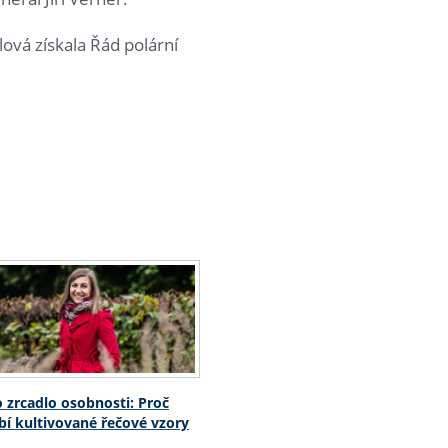
ová získala Řád polární
o zrcadlo osobnosti: Proč
í kultivované řečové vzory