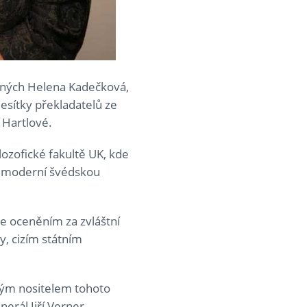
iných Helena Kadečková,
desítky překladatelů ze
 Hartlové.
lozofické fakultě UK, kde
í moderní švédskou
e oceněním za zvláštní
y, cizím státním
ým nositelem tohoto
erál Jiří Verner.