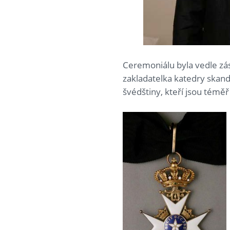
Ceremoniálu byla vedle z
zakladatelka katedry skandi
švédštiny, kteří jsou tém