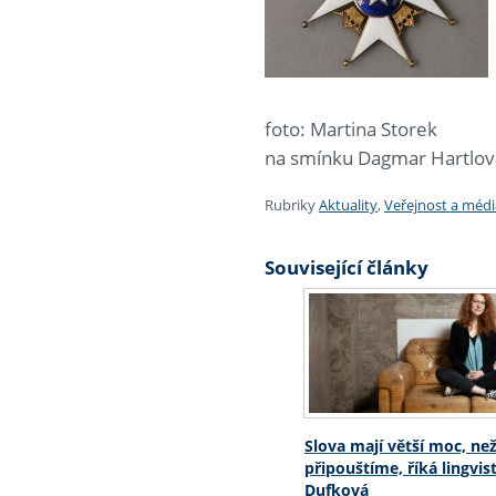
foto: Martina Storek
na smínku Dagmar Hartlová
Rubriky
Aktuality
,
Veřejnost a médi
Související články
Slova mají větší moc, než
připouštíme, říká lingvi
Dufková