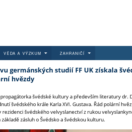
VĚDA A VÝZKUM
ZAHRANIČÍ
avu germánských studií FF UK získala šv
 historie
t a jak se přihlásit
é a magisterské studium
výzkumu na FF UK
abídky a výběrová řízení
Pro m
Kurzy
Kurzy
Trans
Přijíž
ární hvězdy
a další dokumenty
studijní programy
 studium
 kvalifikace
 studenti
Kniho
Progr
Studu
Vědec
Mimof
 propagátorka švédské kultury a především literatury dr.
 benefity pro zaměstnance
k průběhu přijímacího řízení
řízení
rojekty
í studenti
E-sho
Univer
Podpor
Publi
East 
utí švédského krále Karla XVI. Gustava. Řád polární hvězdy
v rezidenci švédského velvyslanectví z rukou velvyslanky
 fakulty
í zaměstnanci
Výběr
na základě zásluh o Švédsko a švédskou kulturu.
koly FF UK
Vydav