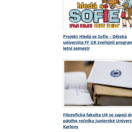
Projekt Hledá se Sofie – Dětská
univerzita FF UK zveřejnil progra
letní semestr
Filozofická fakulta UK se zapojí d
pátého ročníku Juniorské Univerz
Karlovy