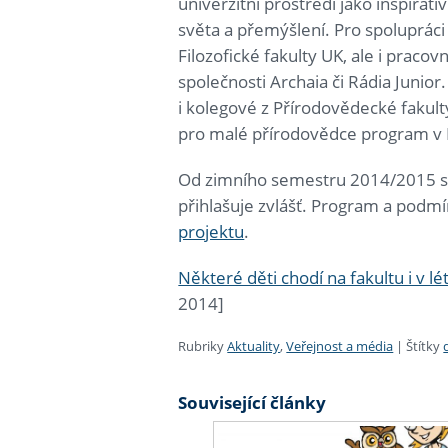
univerzitní prostředí jako inspirat
světa a přemýšlení. Pro spoluprác
Filozofické fakulty UK, ale i prac
společnosti Archaia či Rádia Junior
i kolegové z Přírodovědecké fakult
pro malé přírodovědce program v 
Od zimního semestru 2014/2015 se 
přihlašuje zvlášť. Program a podmí
projektu
.
Některé děti chodí na fakultu i v lét
2014]
Rubriky
Aktuality
,
Veřejnost a média
|
Štítky
Související články