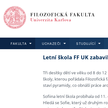
FAKULTA
UCHAZEČI
STUDUJÍCÍ
Letní škola FF UK zabavil
FAKULTA
UCHAZEČI
STUDUJÍCÍ
VĚDA A VÝZKUM
ZAHRANIČÍ
Struktura a historie
Co studovat a jak se přihlá
Bakalářské a magisterské
O vědě a výzkumu na FF
Aktuální nabídky a výběrov
Dozvědět se více
Podat přihlášku
Dozvědět se více
Dozvědět se více
Dozvědět se více
Strategie a další dokumen
Učitelské studijní program
Doktorské studium
Akademické kvalifikace
Vyjíždějící studenti
Tři desítky dětí ve věku od 8 do 12 
školy, kterou pořádala Filozofická f
Podpora a benefity pro z
Informace k průběhu přijím
Rigorózní řízení
Granty a projekty
Přijíždějící studenti
staví pyramidy, co obnáší práce ar
Absolventi fakulty
Vyjíždějící zaměstnanci
Sofiina letní škola probíhala od 11
Hledá se Sofie, který už druhým r
Fakultní školy FF UK