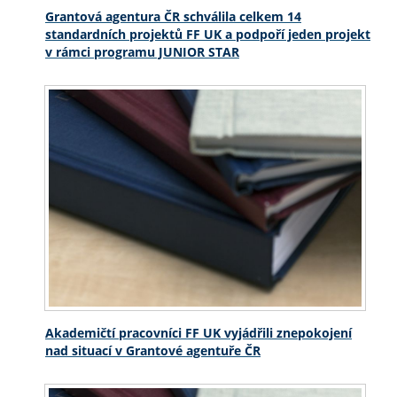
Grantová agentura ČR schválila celkem 14
standardních projektů FF UK a podpoří jeden projekt
v rámci programu JUNIOR STAR
Akademičtí pracovníci FF UK vyjádřili znepokojení
nad situací v Grantové agentuře ČR