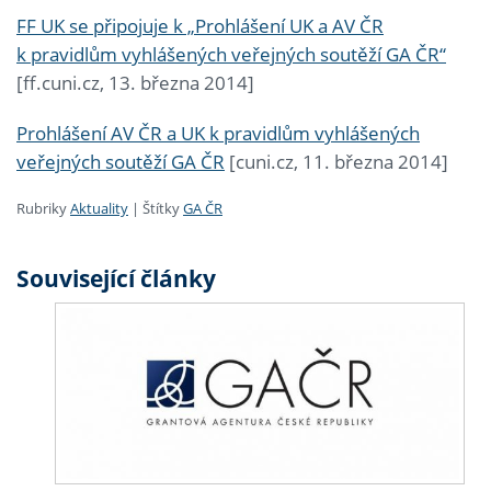
FF UK se připojuje k „Prohlášení UK a AV ČR
k pravidlům vyhlášených veřejných soutěží GA ČR“
[ff.cuni.cz, 13. března 2014]
Prohlášení AV ČR a UK k pravidlům vyhlášených
veřejných soutěží GA ČR
[cuni.cz, 11. března 2014]
Rubriky
Aktuality
|
Štítky
GA ČR
Související články