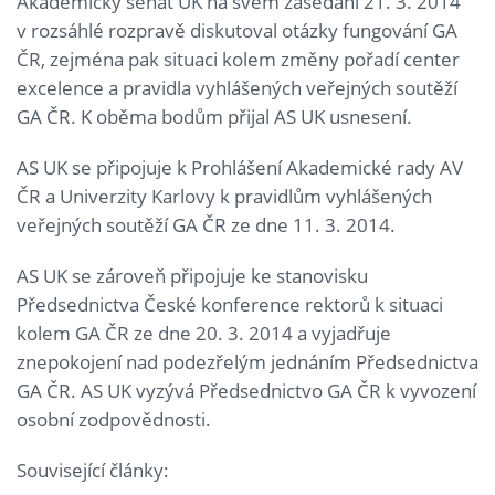
Akademický senát UK na svém zasedání 21. 3. 2014
v rozsáhlé rozpravě diskutoval otázky fungování GA
ČR, zejména pak situaci kolem změny pořadí center
excelence a pravidla vyhlášených veřejných soutěží
GA ČR. K oběma bodům přijal AS UK usnesení.
AS UK se připojuje k Prohlášení Akademické rady AV
ČR a Univerzity Karlovy k pravidlům vyhlášených
veřejných soutěží GA ČR ze dne 11. 3. 2014.
AS UK se zároveň připojuje ke stanovisku
Předsednictva České konference rektorů k situaci
kolem GA ČR ze dne 20. 3. 2014 a vyjadřuje
znepokojení nad podezřelým jednáním Předsednictva
GA ČR. AS UK vyzývá Předsednictvo GA ČR k vyvození
osobní zodpovědnosti.
Související články: