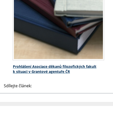
Prohlášení Asociace děkanů filozofických fakult
k situaci v Grantové agentuře ČR
Sdílejte článek: