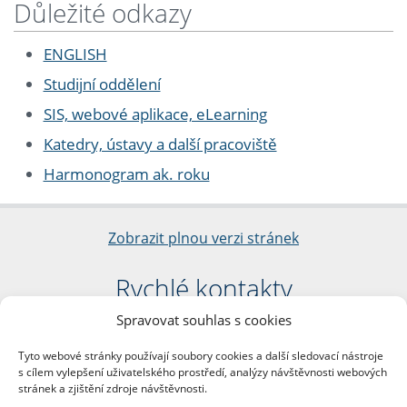
Důležité odkazy
ENGLISH
Studijní oddělení
SIS, webové aplikace, eLearning
Katedry, ústavy a další pracoviště
Harmonogram ak. roku
Zobrazit plnou verzi stránek
Rychlé kontakty
Spravovat souhlas s cookies
Filozofická fakulta
Univerzita Karlova
Tyto webové stránky používají soubory cookies a další sledovací nástroje
nám. Jana Palacha 1/2
s cílem vylepšení uživatelského prostředí, analýzy návštěvnosti webových
116 38 Praha 1
stránek a zjištění zdroje návštěvnosti.
IČO: 00216208