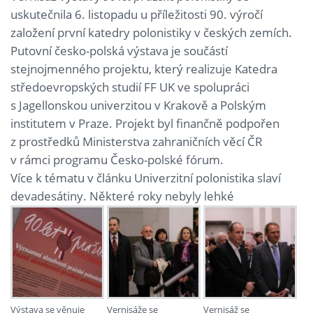
uskutečnila 6. listopadu u příležitosti 90. výročí
založení první katedry polonistiky v českých zemích.
Putovní česko-polská výstava je součástí
stejnojmenného projektu, který realizuje Katedra
středoevropských studií FF UK ve spolupráci
s Jagellonskou univerzitou v Krakově a Polským
institutem v Praze. Projekt byl finančně podpořen
z prostředků Ministerstva zahraničních věcí ČR
v rámci programu Česko-polské fórum.
Více k tématu v článku Univerzitní polonistika slaví
devadesátiny. Některé roky nebyly lehké
Výstava se věnuje
Vernisáže se
Vernisáž se