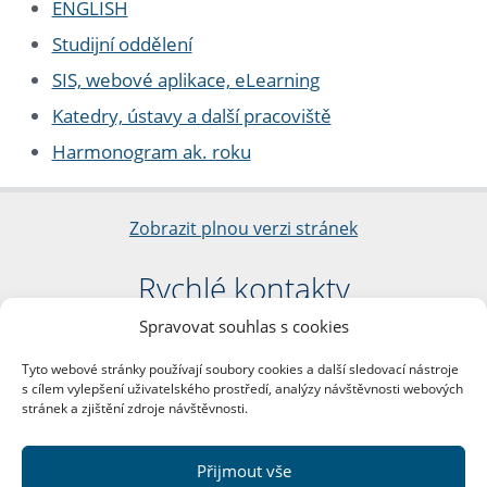
ENGLISH
Studijní oddělení
SIS, webové aplikace, eLearning
Katedry, ústavy a další pracoviště
Harmonogram ak. roku
Zobrazit plnou verzi stránek
Rychlé kontakty
Spravovat souhlas s cookies
Filozofická fakulta
Univerzita Karlova
Tyto webové stránky používají soubory cookies a další sledovací nástroje
nám. Jana Palacha 1/2
s cílem vylepšení uživatelského prostředí, analýzy návštěvnosti webových
116 38 Praha 1
stránek a zjištění zdroje návštěvnosti.
IČO: 00216208
DIČ: CZ00216208
Přijmout vše