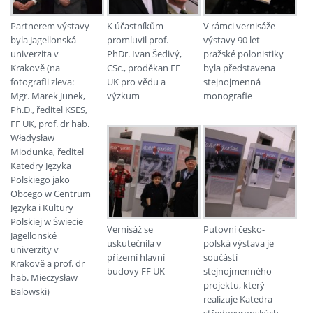
Partnerem výstavy
K účastníkům
V rámci vernisáže
byla Jagellonská
promluvil prof.
výstavy 90 let
univerzita v
PhDr. Ivan Šedivý,
pražské polonistiky
Krakově (na
CSc., proděkan FF
byla představena
fotografii zleva:
UK pro vědu a
stejnojmenná
Mgr. Marek Junek,
výzkum
monografie
Ph.D., ředitel KSES,
FF UK, prof. dr hab.
Władysław
Miodunka, ředitel
Katedry Języka
Polskiego jako
Obcego w Centrum
Języka i Kultury
Polskiej w Świecie
Vernisáž se
Putovní česko-
Jagellonské
uskutečnila v
polská výstava je
univerzity v
přízemí hlavní
součástí
Krakově a prof. dr
budovy FF UK
stejnojmenného
hab. Mieczysław
projektu, který
Balowski)
realizuje Katedra