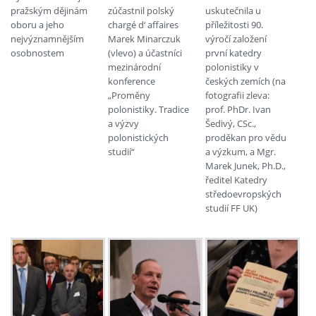
pražským dějinám
zúčastnil polský
uskutečnila u
oboru a jeho
chargé d‘ affaires
příležitosti 90.
nejvýznamnějším
Marek Minarczuk
výročí založení
osobnostem
(vlevo) a účastníci
první katedry
mezinárodní
polonistiky v
konference
českých zemích (na
„Proměny
fotografii zleva:
polonistiky. Tradice
prof. PhDr. Ivan
a výzvy
Šedivý, CSc.,
polonistických
proděkan pro vědu
studií“
a výzkum, a Mgr.
Marek Junek, Ph.D.,
ředitel Katedry
středoevropských
studií FF UK)