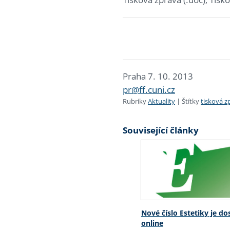
Praha 7. 10. 2013
pr@ff.cuni.cz
Rubriky
Aktuality
|
Štítky
tisková z
Související články
Nové číslo Estetiky je d
online