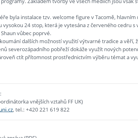
ické programy. Základem tvorby ve všech médiích jsou však 
ře byla instalace tzv. welcome figure v Tacomě, hlavní
 vysokou 24 stop, která je vytesána z červeného cedru s 
l Shaun vůbec poprvé.
oumání dalších možností využití výtvarné tradice a věří, ž
nů severozápadního pobřeží dokáže využít nových potenci
roveň ctít přítomnost prostřednictvím výběru témat a vyu
:
oordinátorka vnějších vztahů FF UK)
uni.cz
, tel.: +420 221 619 822
ová zpráva (PDF)