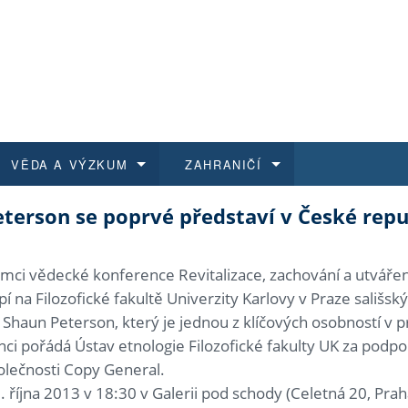
VĚDA A VÝZKUM
ZAHRANIČÍ
terson se poprvé představí v České repu
 historie
t a jak se přihlásit
é a magisterské studium
výzkumu na FF UK
abídky a výběrová řízení
Pro m
Kurzy
Kurzy
Trans
Přijíž
a další dokumenty
studijní programy
 studium
 kvalifikace
 studenti
Kniho
Progr
Studu
Vědec
Mimof
ámci vědecké konference Revitalizace, zachování a utváření
 na Filozofické fakultě Univerzity Karlovy v Praze sališský
 benefity pro zaměstnance
k průběhu přijímaček
řízení
rojekty
í studenti
E-sho
Univer
Podpor
Publi
East 
haun Peterson, který je jednou z klíčových osobností v 
ci pořádá Ústav etnologie Filozofické fakulty UK za pod
 fakulty
í zaměstnanci
Výběr
polečnosti Copy General.
října 2013 v 18:30 v Galerii pod schody (Celetná 20, Prah
koly FF UK
Vydav