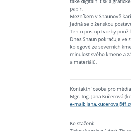
také digitální tisk a graf
papír.
Mezníkem v Shaunově karié
Jedná se o ženskou postavu
Tento postup tvorby použi
Dnes Shaun pokračuje ve zk
kolegové ze severních kme
minulost svého kmene a zá
a materiálů.
Kontaktní osoba pro média
Mgr. Ing. Jana Kučerová (k
e-mail: jana.kucerova@ff.c
Ke stažení:
Tisková zpráva (.doc), Tisk