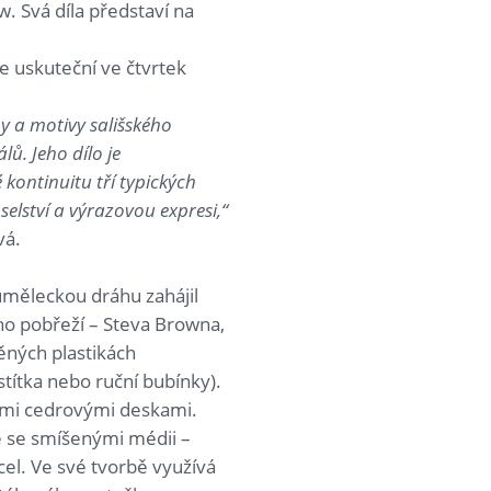
 Svá díla představí na
e uskuteční ve čtvrtek
y a motivy sališského
lů. Jeho dílo je
kontinuitu tří typických
lství a výrazovou expresi,“
vá.
uměleckou dráhu zahájil
o pobřeží – Steva Browna,
ěných plastikách
stítka nebo ruční bubínky).
ými cedrovými deskami.
je se smíšenými médii –
ocel. Ve své tvorbě využívá