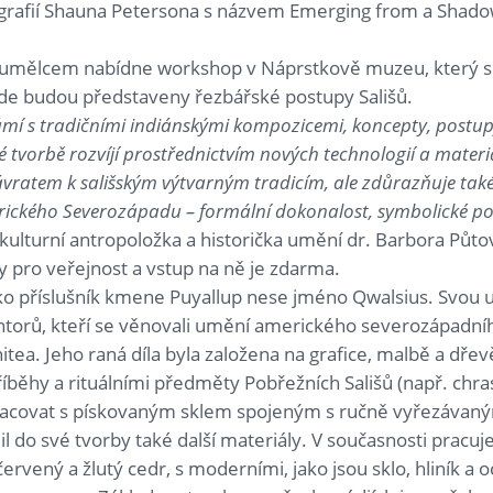
grafií Shauna Petersona s názvem Emerging from a Shadow.
í s umělcem nabídne workshop v Náprstkově muzeu, který s
kde budou představeny řezbářské postupy Sališů.
ámí s tradičními indiánskými kompozicemi, koncepty, postup
é tvorbě rozvíjí prostřednictvím nových technologií a materiá
vratem k sališským výtvarným tradicím, ale zdůrazňuje také 
ického Severozápadu – formální dokonalost, symbolické pose
 kulturní antropoložka a historička umění dr. Barbora Půto
 pro veřejnost a vstup na ně je zdarma.
ko příslušník kmene Puyallup nese jméno Qwalsius. Svou 
orů, kteří se věnovali umění amerického severozápadníh
tea. Jeho raná díla byla založena na grafice, malbě a dřev
íběhy a rituálními předměty Pobřežních Sališů (např. chra
pracovat s pískovaným sklem spojeným s ručně vyřezávan
jil do své tvorby také další materiály. V současnosti pracu
červený a žlutý cedr, s moderními, jako jsou sklo, hliník a 