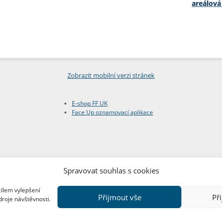
areálová
Zobrazit mobilní verzi stránek
E-shop FF UK
Face Up oznamovací aplikace
Spravovat souhlas s cookies
cílem vylepšení
Přijmout vše
Př
droje návštěvnosti.
Copyright © FF UK 2026
Design:
Red Peppers