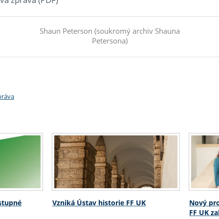
Shaun Peterson (soukromý archiv Shauna
Petersona)
práva
ostupné
Vzniká Ústav historie FF UK
Nový pro
FF UK za