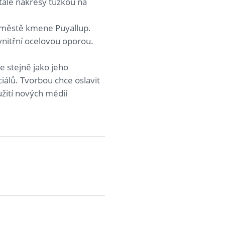
stále nákresy tužkou na
m městě kmene Puyallup.
vnitřní ocelovou oporou.
e stejně jako jeho
álů. Tvorbou chce oslavit
žití nových médií