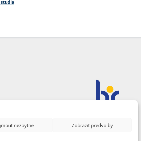
 studia
ijmout nezbytné
Zobrazit předvolby