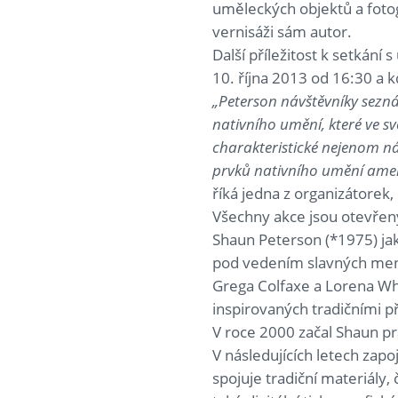
uměleckých objektů a foto
vernisáži sám autor.
Další příležitost k setkán
10. října 2013 od 16:30 a 
„Peterson návštěvníky sezn
nativního umění, které ve sv
charakteristické nejenom ná
prvků nativního umění amer
říká jedna z organizátorek,
Všechny akce jsou otevřeny
Shaun Peterson (*1975) ja
pod vedením slavných ment
Grega Colfaxe a Lorena Whi
inspirovaných tradičními př
V roce 2000 začal Shaun 
V následujících letech zapo
spojuje tradiční materiály, 