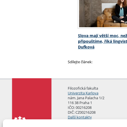
Slova mají větší moc, než
připouštíme, říká lingvi
Dufková
Sdílejte článek:
Filozofická fakulta
Univerzita Karlova
nám. Jana Palacha 1/2
116 38 Praha 1
IČO: 00216208
DIČ: CZ00216208
Další kontakty
Podatelna