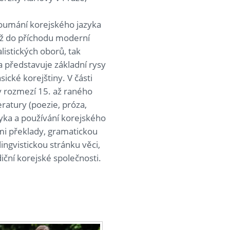
koumání korejského jazyka
 až do příchodu moderní
listických oborů, tak
a představuje základní rysy
ické korejštiny. V části
 rozmezí 15. až raného
eratury (poezie, próza,
zyka a používání korejského
mi překlady, gramatickou
ngvistickou stránku věci,
iční korejské společnosti.