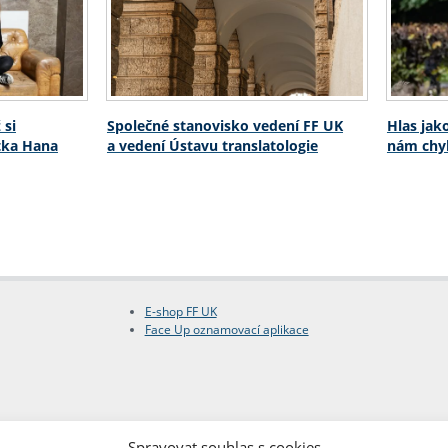
 si
Společné stanovisko vedení FF UK
Hlas jak
stka Hana
a vedení Ústavu translatologie
nám chyb
E-shop FF UK
Face Up oznamovací aplikace
Spravovat souhlas s cookies