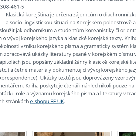
7308-461-5
Klasická korejština je určena zájemcům o diachronní z
a socio-lingvistickou situaci na Korejském poloostrově
sloužit jak odborníkům a studentům koreanistiky či orienta
 o vývoj korejského jazyka a klasické korejské texty. Knih
okolnosti vzniku korejského písma a gramatický systém klas
 zpracovává ukázky literatury psané v korejském písmu v
kapitolách jsou popsány základní žánry klasické korejské lit
a etc.) a četné materiály dokumentující vývoj korejského ja
, korespondence). Ukázky textů jsou doprovázeny vzorový
entářem. Kniha poskytuje čtenáři náhled nikoli pouze na li
otázku role a významu korejského písma a literatury v trad
ých stránkách
e-shopu FF UK
.