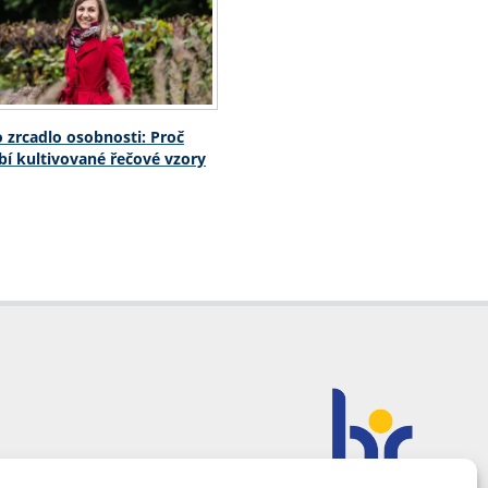
o zrcadlo osobnosti: Proč
í kultivované řečové vzory