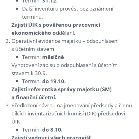
Termín:
31.12.
Další inventuru provést bez oznámení
termínu.
Zajistí ÚIK s pověřenou pracovnicí
ekonomického o
ddělení.
Operativní evidence majetku – odsouhlasení
s účetním stavem
Termín:
měsíčně
Vyhotovení zápisu o odsouhlasení s účetním
stavem k 30.9.
Termín:
do 19.10.
Zajistí referentka správy majetku (SM)
a finanční účetní.
Předložení návrhu na jmenování předsedy a členů
dílčích inventarizačních komisí (DIK) předsedovi
ÚIK
Termín:
do 8.10.
Zajistí vedoucí všech pracovišť.