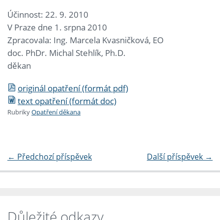
Účinnost: 22. 9. 2010
V Praze dne 1. srpna 2010
Zpracovala: Ing. Marcela Kvasničková, EO
doc. PhDr. Michal Stehlík, Ph.D.
děkan
originál opatření (formát pdf)
text opatření (formát doc)
Rubriky
Opatření děkana
←
Předchozí příspěvek
Další příspěvek
→
Důležité odkazy