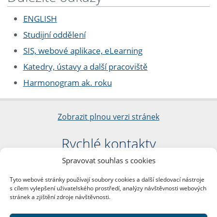
ENGLISH
Studijní oddělení
SIS, webové aplikace, eLearning
Katedry, ústavy a další pracoviště
Harmonogram ak. roku
Zobrazit plnou verzi stránek
Rychlé kontakty
Spravovat souhlas s cookies
Filozofická fakulta
Univerzita Karlova
Tyto webové stránky používají soubory cookies a další sledovací nástroje
nám. Jana Palacha 1/2
s cílem vylepšení uživatelského prostředí, analýzy návštěvnosti webových
116 38 Praha 1
stránek a zjištění zdroje návštěvnosti.
IČO: 00216208
DIČ: CZ00216208