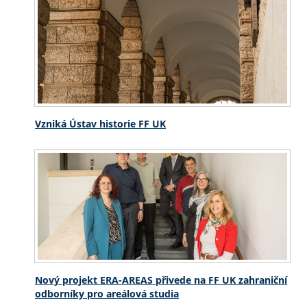
Vzniká Ústav historie FF UK
Nový projekt ERA-AREAS přivede na FF UK zahraniční
odborníky pro areálová studia