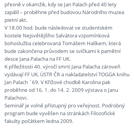
přesně v okamžik, kdy se Jan Palach před 40 lety
zapálil – proběhne před budovou Národního muzea
pietní akt.
V 18.00 hod. bude následovat ve studentském
kostele Nejsvětějšího Salvátora vzpomínková
bohoslužba celebrovaná Tomášem Halíkem, která
bude zakončena průvodem se svíčkami k pamětní
desce Jana Palacha na FF UK.
K příležitosti 40. výročí smrti Jana Palacha zároveň
vydávají FF UK, ÚSTR ČR a nakladatelství TOGGA knihu
Jan Palach ´69. V Křížové chodbě Karolina pak
proběhne od 16. 1. do 14. 2. 2009 výstava o Janu
Palachovi.
Seminář je volně přístupný pro veřejnost. Podrobný
program bude vyvěšen na stránkách Filozofické
fakulty počátkem ledna 2009.