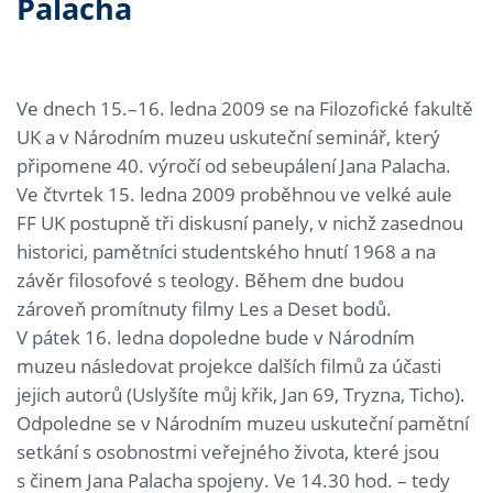
Palacha
Ve dnech 15.–16. ledna 2009 se na Filozofické fakultě
UK a v Národním muzeu uskuteční seminář, který
připomene 40. výročí od sebeupálení Jana Palacha.
Ve čtvrtek 15. ledna 2009 proběhnou ve velké aule
FF UK postupně tři diskusní panely, v nichž zasednou
historici, pamětníci studentského hnutí 1968 a na
závěr filosofové s teology. Během dne budou
zároveň promítnuty filmy Les a Deset bodů.
V pátek 16. ledna dopoledne bude v Národním
muzeu následovat projekce dalších filmů za účasti
jejich autorů (Uslyšíte můj křik, Jan 69, Tryzna, Ticho).
Odpoledne se v Národním muzeu uskuteční pamětní
setkání s osobnostmi veřejného života, které jsou
s činem Jana Palacha spojeny. Ve 14.30 hod. – tedy