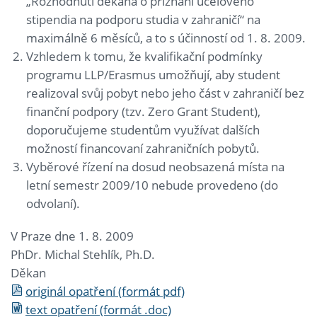
„Rozhodnutí děkana o přiznání účelového
stipendia na podporu studia v zahraničí“ na
maximálně 6 měsíců, a to s účinností od 1. 8. 2009.
Vzhledem k tomu, že kvalifikační podmínky
programu LLP/Erasmus umožňují, aby student
realizoval svůj pobyt nebo jeho část v zahraničí bez
finanční podpory (tzv. Zero Grant Student),
doporučujeme studentům využívat dalších
možností financovaní zahraničních pobytů.
Vyběrové řízení na dosud neobsazená místa na
letní semestr 2009/10 nebude provedeno (do
odvolaní).
V Praze dne 1. 8. 2009
PhDr. Michal Stehlík, Ph.D.
Děkan
originál opatření (formát pdf)
text opatření (formát .doc)