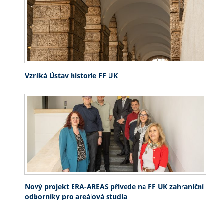
Vzniká Ústav historie FF UK
Nový projekt ERA-AREAS přivede na FF UK zahraniční
odborníky pro areálová studia