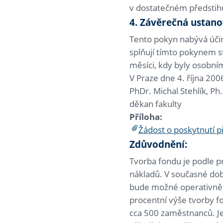
v dostatečném předstihu
4. Závěrečná ustano
Tento pokyn nabývá účin
splňují tímto pokynem 
měsíci, kdy byly osobn
V Praze dne 4. října 200
PhDr. Michal Stehlík, Ph
děkan fakulty
Příloha:
Žádost o poskytnutí p
Zdůvodnění:
Tvorba fondu je podle 
nákladů. V současné době
bude možné operativně n
procentní výše tvorby f
cca 500 zaměstnanců. Jel