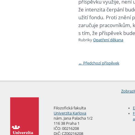
příspěvku využije, není
že intenzita čerpání b
užití fondu. Proti znění 
zaručuje pracovníkům, kte
s tím, že příspěvek bu
Rubriky
Opatření děkana
←
Předchozí příspěvek
Zobrazi
Filozofická fakulta
E
Univerzita Karlova
F
nám. Jana Palacha 1/2
a
116 38 Praha 1
IČO: 00216208
DIČ: CZ00216208