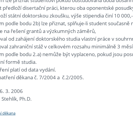
m lze přiznat studentovi pokud odstudovaná doba dosáhne 
 předloží disertační práci, kterou oba oponentské posudky
oží státní doktorskou zkoušku, výše stipendia činí 10 000,-
m podle bodu 2b) lze přiznat, splňuje-li student současně m
 se na řešení grantů a výzkumných záměrů,
oval od zahájení doktorského studia vlastní práce v sou
oval zahraniční stáž v celkovém rozsahu minimálně 3 měsí
m podle bodu 2.a) nemůže být vyplaceno, pokud jsou posu
ní formě studia.
ření platí od data vydání.
patření děkana č. 7/2004 a č.2/2005.
6. 3. 2006
 Stehlík, Ph.D.
í děkana