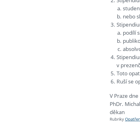
Stipendiu
student
nebo sl
Stipendiu
podílí
publik
absolv
Stipendiu
v prezenč
Toto opat
Ruší se o
V Praze dne 
PhDr. Michal
děkan
Rubriky
Opatřen