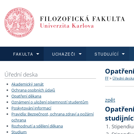
FAKULTA
UCHAZEČI
STUDUJÍCÍ
Opatření
FAKULTA
UCHAZEČI
STUDUJÍCÍ
VĚDA A VÝZKUM
ZAHRANIČÍ
Struktura a
Co studova
Bakalářsk
O vědě a 
Aktuální n
Úřední deska
FF
>
Úřední desk
Akademický senát
Dozvědět se více
Podat přihlášku
Dozvědět se více
Dozvědět se více
Dozvědět se více
Strategie 
Učitelské 
Doktorské
Akademické
Vyjíždějící
Ochrana osobních údajů
Opatření děkana
zpět
Oznámení o uložení písemností studentům
Podpora a
Informace 
Rigorózní 
Granty a p
Přijíždějíc
Opatření
Poskytování informací
Pravidla: Bezpečnost, ochrana zdraví a požární
studijní
Absolventi
Vyjíždějíc
ochrana
Stipendiu
Rozhodnutí a sdělení děkana
Studium
Fakultní š