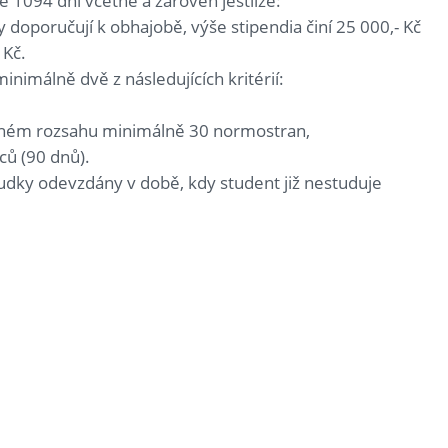
1094 dní včetně a zároveň jestliže:
 doporučují k obhajobě, výše stipendia činí 25 000,- Kč
 Kč.
inimálně dvě z následujících kritérií:
hrnném rozsahu minimálně 30 normostran,
ců (90 dnů).
dky odevzdány v době, kdy student již nestuduje